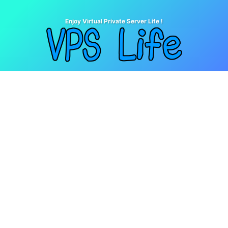
Enjoy Virtual Private Server Life !