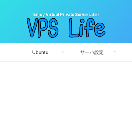
Enjoy Virtual Private Server Life !
Ubuntu
サーバ設定