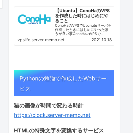
【Ubuntu】ConoHaのVPS
を作成した時にはじめにや
ること
ConoHaのVPSでUbunutuサーバを
作成したときにはじめにやったほ
うが良い事ConoHaのVPSで
Ubuntu Serverを作成した時に私が
vpslife.server-memo.net
2021.10.18
最初に行っている作業です。 一般
ユーザの作成 SSHサーバ設定
（ポート番号変更・root…
Pythonの勉強で作成したWebサー
ビス
猫の画像が時間で変わる時計
https://clock.server-memo.net
HTMLの特殊文字を変換するサービス