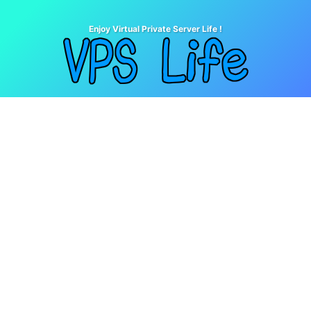
Enjoy Virtual Private Server Life !