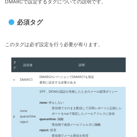
DMARCで設定するタグについての説明です。
必須タグ
このタグは必ず設定を行う必要が有ります。
タ
設定値
説明
グ
DMARCのバージョンでDMARC1を指定
v
DMARC1
最初に設定する必要がある
SPF、DKIMの認証が失敗したときのメール処理ポリシー
none:
何もしない
受信側でそのまま配信して日時レポートに記録しレ
none
ポートをruaで指定したメールアドレスに送信
p
quarantine
quarantine:
隔離
reject
受信側で迷惑メールフォルダに隔離
reject:
拒否
受信側でメール受信を拒否