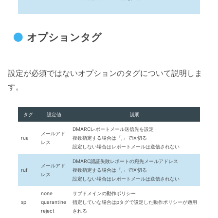
オプションタグ
設定が必須ではないオプションのタグについて説明しま
す。
タグ
設定値
説明
DMARCレポートメール送信先を設定
メールアド
rua
複数指定する場合は「,」で区切る
レス
設定しない場合はレポートメールは送信されない
DMARC認証失敗レポートの宛先メールアドレス
メールアド
ruf
複数指定する場合は「,」で区切る
レス
設定しない場合はレポートメールは送信されない
none
サブドメインの動作ポリシー
sp
quarantine
指定していな場合はpタグで設定した動作ポリシーが適用
reject
される