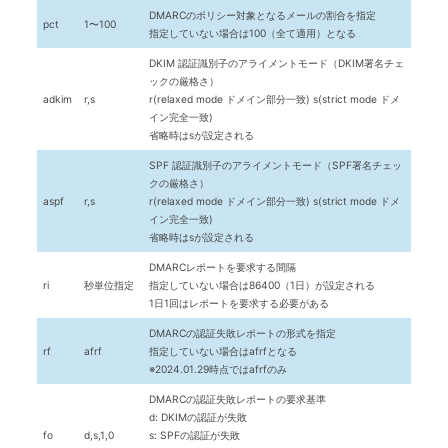
DMARCのポリシー対象となるメールの割合を指定
pct
1〜100
指定していない場合は100（全て適用）となる
DKIM 認証識別子のアライメントモード（DKIM署名チェ
ックの厳格さ）
adkim
r,s
r(relaxed mode ドメイン部分一致) s(strict mode ドメ
イン完全一致)
省略時はsが設定される
SPF 認証識別子のアライメントモード（SPF署名チェッ
クの厳格さ）
aspf
r,s
r(relaxed mode ドメイン部分一致) s(strict mode ドメ
イン完全一致)
省略時はsが設定される
DMARCレポートを要求する間隔
ri
秒単位指定
指定していない場合は86400（1日）が設定される
1日1回はレポートを要求する必要がある
DMARCの認証失敗レポートの形式を指定
rf
afrf
指定していない場合はafrfとなる
※2024.01.29時点ではafrfのみ
DMARCの認証失敗レポートの要求基準
d: DKIMの認証が失敗
fo
d,s,1,0
s: SPFの認証が失敗