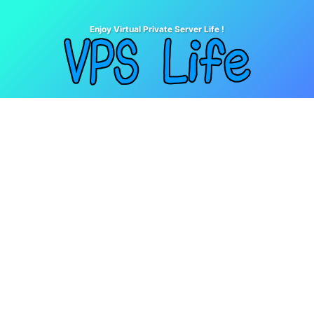
Enjoy Virtual Private Server Life !