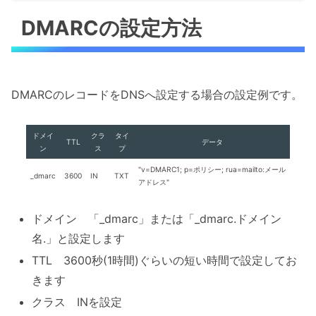
DMARCの設定方法
DMARCのレコードをDNSへ設定する場合の設定例です。
ドメイ
クラ
タイ
TTL
データ
ン
ス
プ
"v=DMARC1; p=ポリシー; rua=mailto:メール
_dmarc
3600
IN
TXT
アドレス"
ドメイン 「_dmarc」または「_dmarc.ドメイン
名.」と設定します
TTL 3600秒(1時間)ぐらいの短い時間で設定してお
きます
クラス INを設定