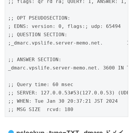
;; flags: qr rd ra; QUERY: 1, ANSWER: 1, A
;; OPT PSEUDOSECTION:

; EDNS: version: 0, flags:; udp: 65494

;; QUESTION SECTION:

;_dmarc.vpslife.server-memo.net.	IN	TXT

;; ANSWER SECTION:

_dmarc.vpslife.server-memo.net.	3600 IN	TXT	"v=DMARC1; p=none; rua=mailto:dmarcrepo@vpslife.server-memo.net; ruf=mailto:dmarcrepo@vpslife.server-memo.net"

;; Query time: 60 msec

;; SERVER: 127.0.0.53#53(127.0.0.53) (UDP)

;; WHEN: Tue Jan 30 20:37:21 JST 2024

nslookup -type=TXT _dmarc.ドメイ