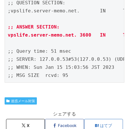
;; QUESTION SECTION:

;vpslife.server-memo.net.	IN	TXT

;; ANSWER SECTION:

;; Query time: 51 msec

;; SERVER: 127.0.0.53#53(127.0.0.53) (UDP)

;; WHEN: Sun Jan 15 15:03:56 JST 2023

迷惑メール対策
シェアする
X
Facebook
はてブ