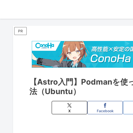
PR
【Astro入門】Podmanを
法（Ubuntu）
X
Facebook