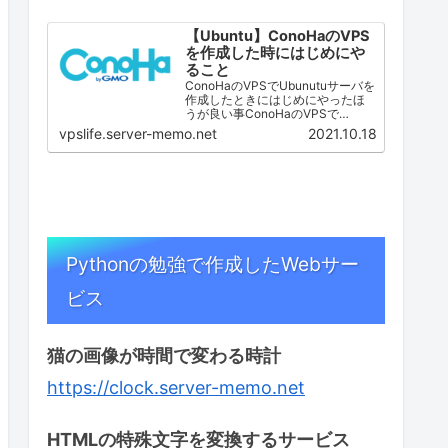
【Ubuntu】ConoHaのVPS
を作成した時にはじめにや
ること
ConoHaのVPSでUbunutuサーバを
作成したときにはじめにやったほ
うが良い事ConoHaのVPSで
Ubuntu Serverを作成した時に私が
vpslife.server-memo.net
2021.10.18
最初に行っている作業です。 一般
ユーザの作成 SSHサーバ設定
（ポート番号変更・root…
Pythonの勉強で作成したWebサー
ビス
猫の画像が時間で変わる時計
https://clock.server-memo.net
HTMLの特殊文字を変換するサービス