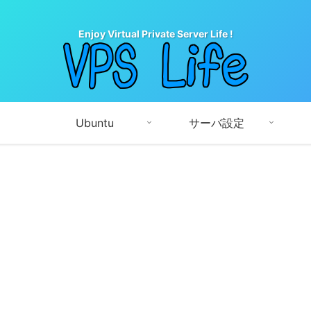
Enjoy Virtual Private Server Life !
Ubuntu
サーバ設定