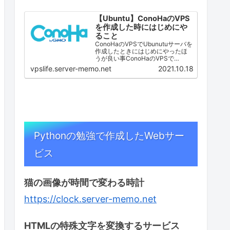
【Ubuntu】ConoHaのVPS
を作成した時にはじめにや
ること
ConoHaのVPSでUbunutuサーバを
作成したときにはじめにやったほ
うが良い事ConoHaのVPSで
Ubuntu Serverを作成した時に私が
vpslife.server-memo.net
2021.10.18
最初に行っている作業です。 一般
ユーザの作成 SSHサーバ設定
（ポート番号変更・root…
Pythonの勉強で作成したWebサー
ビス
猫の画像が時間で変わる時計
https://clock.server-memo.net
HTMLの特殊文字を変換するサービス