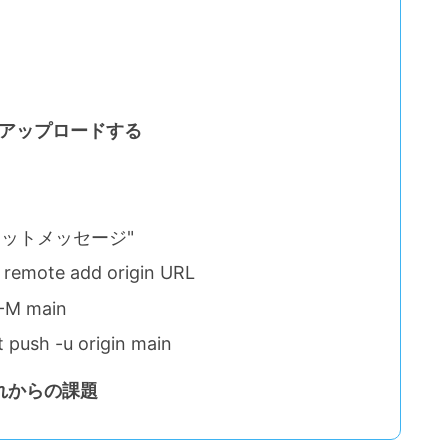
にアップロードする
t
"コミットメッセージ"
te add origin URL
M main
h -u origin main
れからの課題