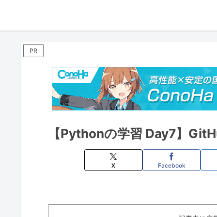
PR
【Pythonの学習 Day7】G
X
Facebook