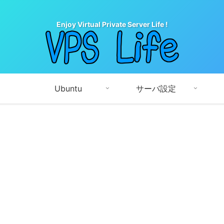
Enjoy Virtual Private Server Life !
Ubuntu
サーバ設定