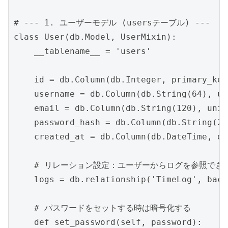
# --- 1. ユーザーモデル (usersテーブル) ---

class User(db.Model, UserMixin):

    __tablename__ = 'users'

    id = db.Column(db.Integer, primary_key
    username = db.Column(db.String(64), un
    email = db.Column(db.String(120), uniq
    password_hash = db.Column(db.String(256
    created_at = db.Column(db.DateTime, de
    # リレーション設定：ユーザーからログを参照できる
    logs = db.relationship('TimeLog', back
    # パスワードをセットする時は暗号化する

    def set_password(self, password):
