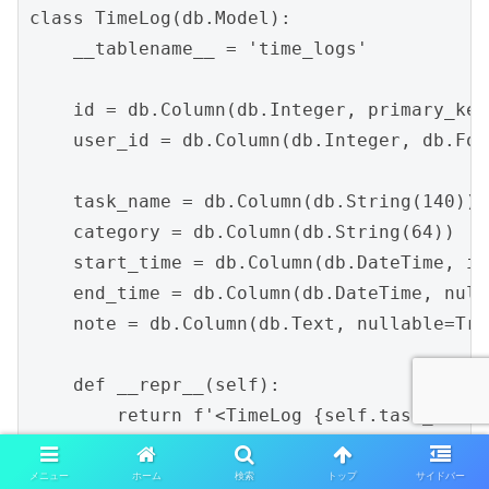
class TimeLog(db.Model):

    __tablename__ = 'time_logs'

    id = db.Column(db.Integer, primary_key
    user_id = db.Column(db.Integer, db.Fo
    task_name = db.Column(db.String(140))

    category = db.Column(db.String(64))

    start_time = db.Column(db.DateTime, in
    end_time = db.Column(db.DateTime, null
    note = db.Column(db.Text, nullable=True
    def __repr__(self):

メニュー
ホーム
検索
トップ
サイドバー