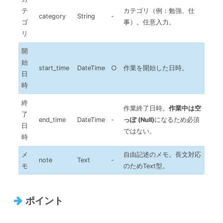
テ
カテゴリ（例：勉強、仕
category
String
-
ゴ
事）。任意入力。
リ
開
始
start_time
DateTime
○
作業を開始した日時。
日
時
終
作業終了日時。
作業中は空
了
end_time
DateTime
-
っぽ (Null)
になるため必須
日
ではない。
時
メ
自由記述のメモ。長文対応
note
Text
-
モ
のためText型。
ポイント