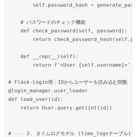
        self.password_hash = generate_pass
    # パスワードのチェック機能

    def check_password(self, password):

        return check_password_hash(self.pa
    def __repr__(self):

        return f'<User {self.username}>'

# Flask-Login用：IDからユーザーを読み込む関数

@login_manager.user_loader

def load_user(id):

    return User.query.get(int(id))

# --- 2. タイムログモデル (time_logsテーブル) --