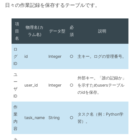
日々の作業記録を保存するテーブルです。
項
物理名(カ
必
目
データ型
説明
ラム名)
須
名
ロ
グ
id
Integer
○
主キー。ログの管理番号。
ID
ユ
外部キー。「誰の記録か」
ー
user_id
Integer
○
を示すためusersテーブル
ザ
のidを保存。
ID
作
業
タスク名（例：Python学
task_name
String
○
内
習）。
容
カ