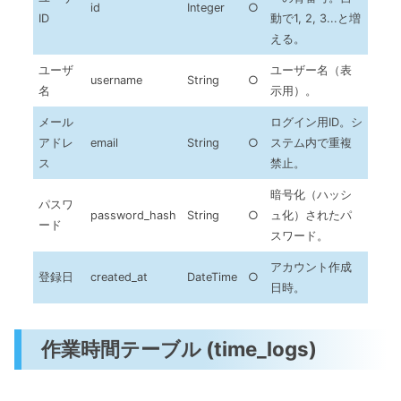
id
Integer
○
ID
動で1, 2, 3...と増
える。
ユーザ
ユーザー名（表
username
String
○
名
示用）。
メール
ログイン用ID。シ
アドレ
email
String
○
ステム内で重複
ス
禁止。
暗号化（ハッシ
パスワ
password_hash
String
○
ュ化）されたパ
ード
スワード。
アカウント作成
登録日
created_at
DateTime
○
日時。
作業時間テーブル (time_logs)