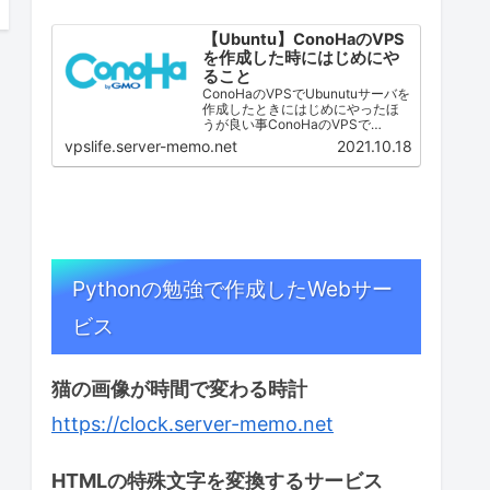
【Ubuntu】ConoHaのVPS
を作成した時にはじめにや
ること
ConoHaのVPSでUbunutuサーバを
作成したときにはじめにやったほ
うが良い事ConoHaのVPSで
Ubuntu Serverを作成した時に私が
vpslife.server-memo.net
2021.10.18
最初に行っている作業です。 一般
ユーザの作成 SSHサーバ設定
（ポート番号変更・root…
Pythonの勉強で作成したWebサー
ビス
猫の画像が時間で変わる時計
https://clock.server-memo.net
HTMLの特殊文字を変換するサービス