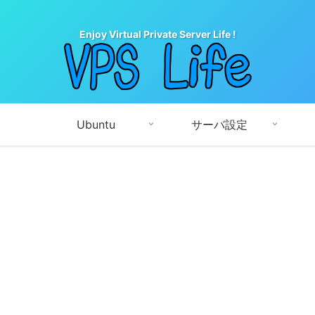
Enjoy Virtual Private Server Life !
Ubuntu
サーバ設定