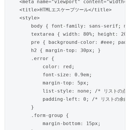
    <meta name="viewport" content="width=d
    <title>HTMLエスケープツール</title>

    <style>

        body { font-family: sans-serif; ma
        textarea { width: 80%; height: 200
        pre { background-color: #eee; padd
        h2 { margin-top: 30px; }

        .error {

            color: red;

            font-size: 0.9em;

            margin-top: 5px;

            list-style: none; /* リストの点
            padding-left: 0; /* リストの余白
        }

        .form-group {

            margin-bottom: 15px;
