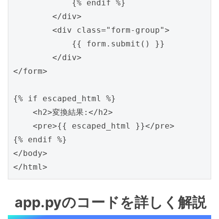
            {% endif %}

        </div>

        <div class="form-group">

            {{ form.submit() }}

        </div>

</form>

{% if escaped_html %}

    <h2>変換結果:</h2>

    <pre>{{ escaped_html }}</pre>

{% endif %}

</body>

app.pyのコードを詳しく解説