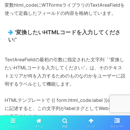
変数html_codeにWTFormsライブラリのTextAreaFieldを
使って定義したフィールドの内容を格納しています。
'変換したいHTMLコードを入力してくださ
い:'
TextAreaFieldの最初の引数に指定された文字列「'変換し
たいHTMLコードを入力してください:'」は、そのテキス
トエリアが何を入力するためのものなのかをユーザーに説
明するラベルとして機能します。
HTMLテンプレートで {{ form.html_code.label }}のよう
に記述すると、この文字列がlabelタグとしてWebページ
に表示されます。
メニュー
ホーム
検索
トップ
サイドバー