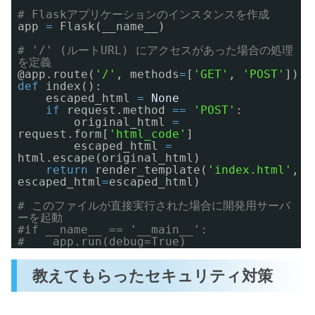
# Flaskアプリケーションのインスタンスを作成
app
=
Flask(__name__)
# '/' (ルートURL) にアクセスがあった場合の処理
を定義
@app
.route(
'/'
, methods
=
[
'GET'
,
'POST'
])
def
index():
escaped_html
=
None
if
request.method
=
=
'POST'
:
original_html
=
request.form[
'html_code'
]
escaped_html
=
html.escape(original_html)
return
render_template(
'index.html'
,
escaped_html
=
escaped_html)
# このファイルが直接実行された場合に開発用サーバ
ーを起動
#if __name__ == '__main__':
# app.run(debug=True)
教えてもらったセキュリティ対策