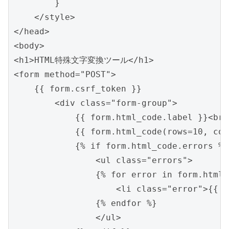
        }

    </style>

</head>

<body>

<h1>HTML特殊文字変換ツール</h1>

<form method="POST">

    {{ form.csrf_token }}

        <div class="form-group">

            {{ form.html_code.label }}<br>

            {{ form.html_code(rows=10, col
            {% if form.html_code.errors %}

                <ul class="errors">

                {% for error in form.html_
                    <li class="error">{{ e
                {% endfor %}

                </ul>
