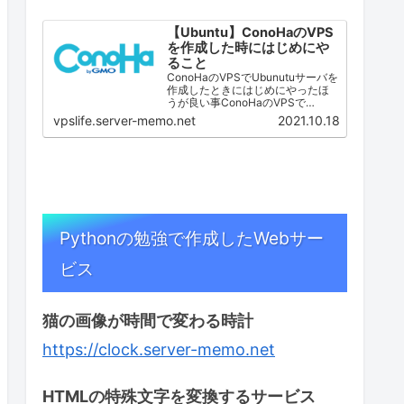
【Ubuntu】ConoHaのVPS
を作成した時にはじめにや
ること
ConoHaのVPSでUbunutuサーバを
作成したときにはじめにやったほ
うが良い事ConoHaのVPSで
Ubuntu Serverを作成した時に私が
vpslife.server-memo.net
2021.10.18
最初に行っている作業です。 一般
ユーザの作成 SSHサーバ設定
（ポート番号変更・root…
Pythonの勉強で作成したWebサー
ビス
猫の画像が時間で変わる時計
https://clock.server-memo.net
HTMLの特殊文字を変換するサービス