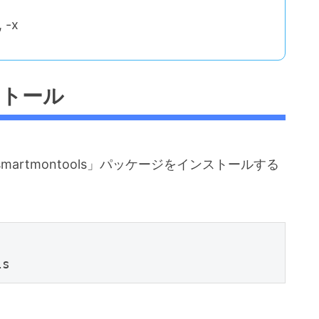
 -x
ンストール
martmontools」パッケージをインストールする