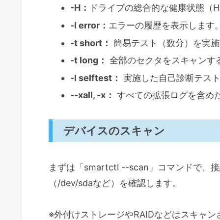
-H：
ドライブの総合的な健康状態（Heal
-l error：
エラーの履歴を表示します
-t short：
簡易テスト（数分）を実施
-t long：
全部のセクタをスキャンす
-l selftest：
実施した自己診断テスト
--xall, -x：
すべての拡張ログを含め
デバイスのスキャン
まずは「smartctl --scan」コマン
（/dev/sdaなど）を確認します。
※外付けストレージやRAIDなどはスキャ