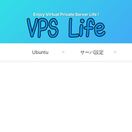
Enjoy Virtual Private Server Life !
Ubuntu
サーバ設定